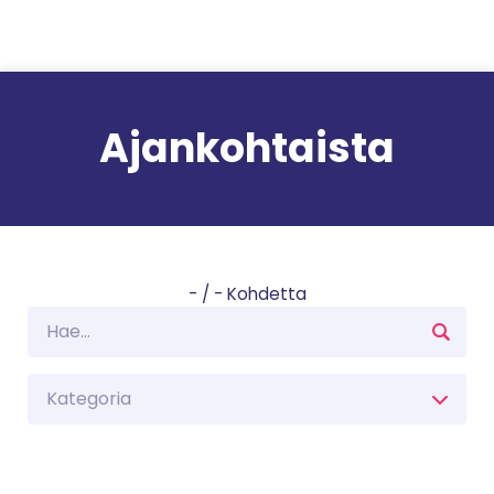
Siirry sisältöön
Ajankohtaista
-
/
-
Kohdetta
Kategoria