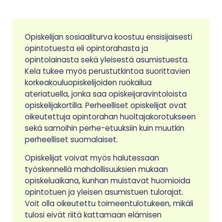
Opiskelijan sosiaaliturva koostuu ensisijaisesti
opintotuesta eli opintorahasta ja
opintolainasta sekä yleisestä asumistuesta.
Kela tukee myös perustutkintoa suorittavien
korkeakouluopiskelijoiden ruokailua
ateriatuella, jonka saa opiskeijaravintoloista
opiskelijakortilla. Perheelliset opiskelijat ovat
oikeutettuja opintorahan huoltajakorotukseen
sekä samoihin perhe-etuuksiin kuin muutkin
perheelliset suomalaiset.
Opiskelijat voivat myös halutessaan
työskennellä mahdollisuuksien mukaan
opiskeluaikana, kunhan muistavat huomioida
opintotuen ja yleisen asumistuen tulorajat.
Voit olla oikeutettu toimeentulotukeen, mikäli
tulosi eivät riitä kattamaan elämisen