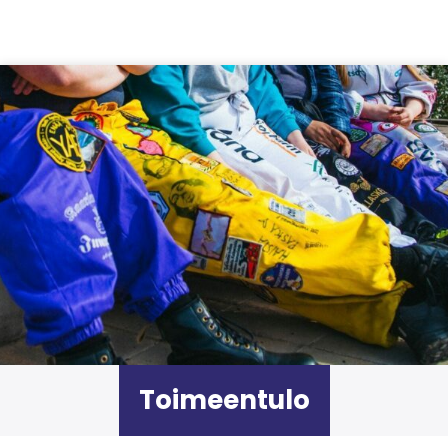
Siirry sisältöön
Toimeentulo