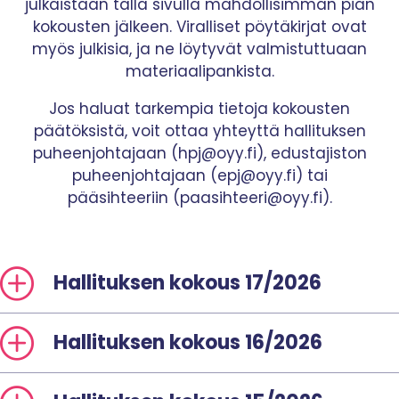
julkaistaan tällä sivulla mahdollisimman pian
kokousten jälkeen. Viralliset pöytäkirjat ovat
myös julkisia, ja ne löytyvät valmistuttuaan
materiaalipankista.
Jos haluat tarkempia tietoja kokousten
päätöksistä, voit ottaa yhteyttä hallituksen
puheenjohtajaan (hpj@oyy.fi), edustajiston
puheenjohtajaan (epj@oyy.fi) tai
pääsihteeriin (paasihteeri@oyy.fi).
Hallituksen kokous 17/2026
Hallituksen kokous 16/2026