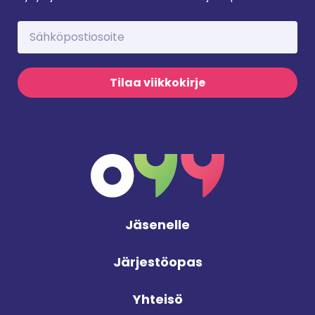
Tilaa viikkokirje
Jäsenelle
Järjestöopas
Yhteisö