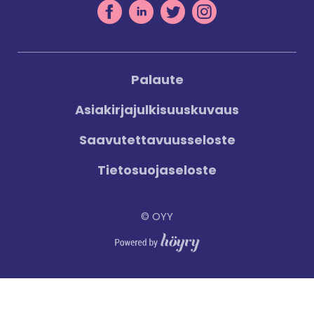
Palaute
Asiakirjajulkisuuskuvaus
Saavutettavuusseloste
Tietosuojaseloste
© OYY
Digi- ja mainostoimisto Höyry Rovaniemi ja Oulu