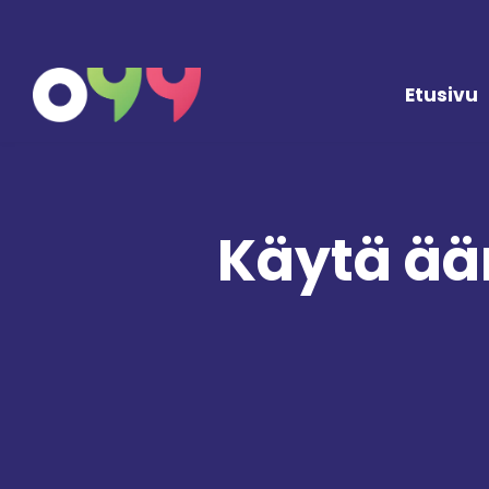
Siirry sisältöön
Etusivu
Käytä ää