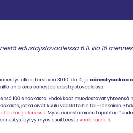
nestä edustajistovaaleissa 6.11. klo 16 mennes
änestys alkaa torstaina 30.10. klo 12, ja
äänestysaikaa on 
enillä on oikeus äänestää edustajistovaaleissa.
eensä 100 ehdokasta. Ehdokkaat muodostavat yhteensä nelj
dokasta, jotka eivät kuulu vaaliliittoihin tai -renkaisiin. Ehd
ehdokasgalleriassa
. Myös äänestäminen tapahtuu Tuudoss
, äänestys löytyy myös osoitteesta
vaalit.tuudo.fi
.