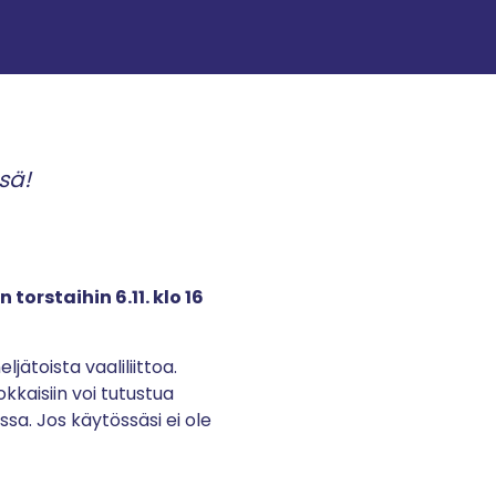
sä!
torstaihin 6.11. klo 16
ätoista vaaliliittoa.
okkaisiin voi tutustua
a. Jos käytössäsi ei ole