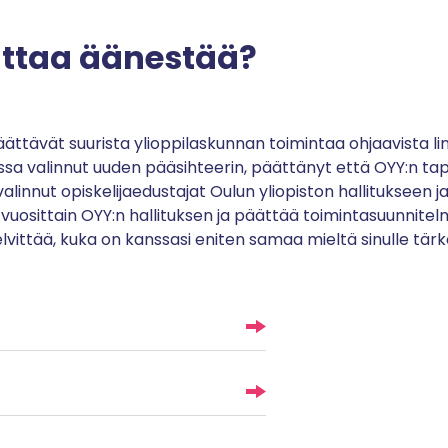
attaa äänestää?
ättävät suurista ylioppilaskunnan toimintaa ohjaavista lin
sa valinnut uuden pääsihteerin, päättänyt että OYY:n tap
valinnut opiskelijaedustajat Oulun yliopiston hallitukseen ja
 vuosittain OYY:n hallituksen ja päättää toimintasuunnitel
lvittää, kuka on kanssasi eniten samaa mieltä sinulle tärke