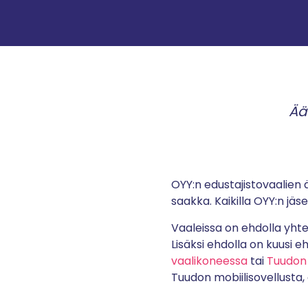
Ää
OYY:n edustajistovaalien ä
saakka. Kaikilla OYY:n jäs
Vaaleissa on ehdolla yht
Lisäksi ehdolla on kuusi eh
vaalikoneessa
tai
Tuudon 
Tuudon mobiilisovellusta