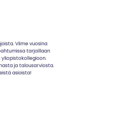
joista. Viime vuosina
ahtumissa tarjoillaan
 yliopistokollegioon.
masta ja talousarviosta.
istä asioista!