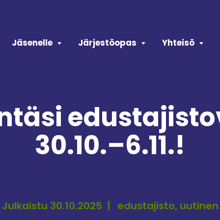
Jäsenelle
Järjestöopas
Yhteisö
ntäsi edustajisto
30.10.–6.11.!
Julkaistu 30.10.2025
edustajisto, uutinen