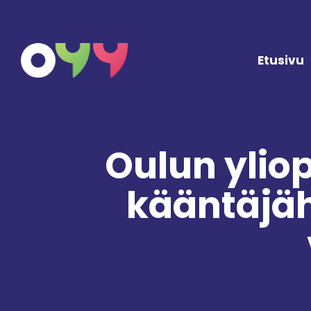
Siirry sisältöön
Etusivu
Oulun ylio
kääntäjäh