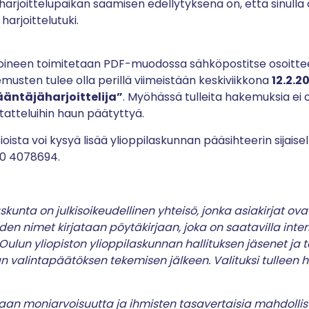
harjoittelupaikan saamisen edellytyksenä on, että sinulla
rjoittelutuki.
oineen toimitetaan PDF-muodossa sähköpostitse osoitt
usten tulee olla perillä viimeistään keskiviikkona
12.2.2
ääntäjäharjoittelija”
. Myöhässä tulleita hakemuksia ei
tatteluihin haun päätyttyä.
ioista voi kysyä lisää ylioppilaskunnan pääsihteerin sijaise
50 4078694.
skunta on julkisoikeudellinen yhteisö, jonka asiakirjat ovat 
den nimet kirjataan pöytäkirjaan, joka on saatavilla inter
ulun yliopiston ylioppilaskunnan hallituksen jäsenet ja toi
 valintapäätöksen tekemisen jälkeen. Valituksi tulleen h
aan moniarvoisuutta ja ihmisten tasavertaisia mahdolli