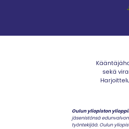
Kääntäjäha
sekä vira
Harjoittel
Oulun yliopiston yliopp
jäsenistönsä edunvalvonta
työntekijää. Oulun yliopi