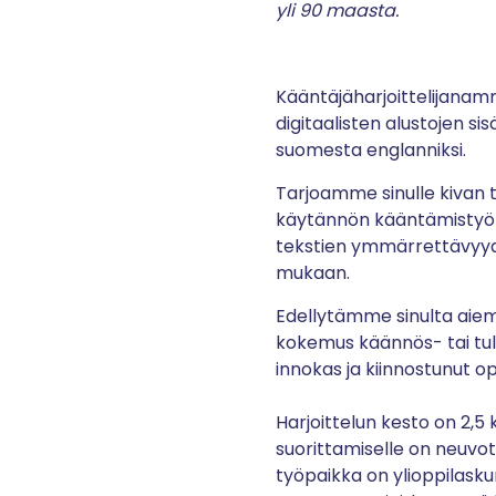
yli 90 maasta.
Kääntäjäharjoittelijanamm
digitaalisten alustojen s
suomesta englanniksi.
Tarjoamme sinulle kivan 
käytännön kääntämistyöt
tekstien ymmärrettävyyde
mukaan.
Edellytämme sinulta aiem
kokemus käännös- tai tulk
innokas ja kiinnostunut o
Harjoittelun kesto on 2,5
suorittamiselle on neuvote
työpaikka on ylioppilasku