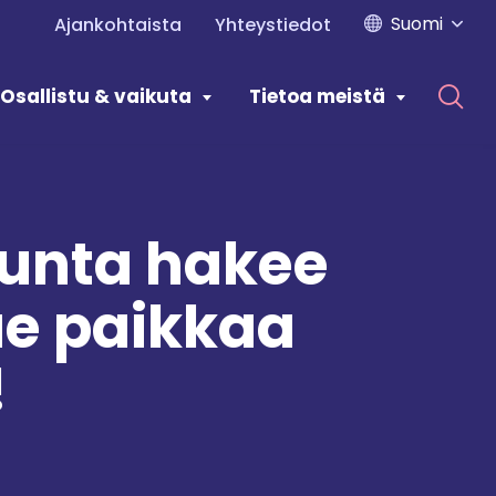
Suomi
Ajankohtaista
Yhteystiedot
Osallistu & vaikuta
Tietoa meistä
kunta hakee
ae paikkaa
!