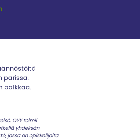
n
äännöstöitä
n parissa.
an palkkaa.
eisö. OYY toimii
hetkellä yhdeksän
ö, jossa on opiskelijoita