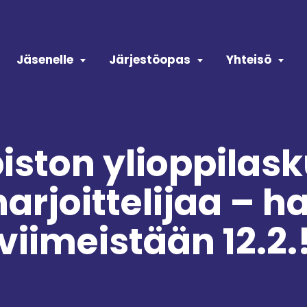
Jäsenelle
Järjestöopas
Yhteisö
piston ylioppilas
arjoittelijaa – h
viimeistään 12.2.