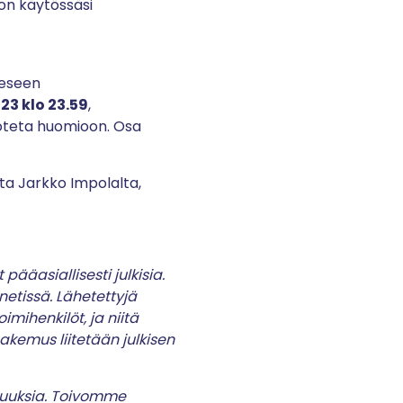
 on käytössäsi
eeseen
023 klo 23.59
,
 oteta huomioon. Osa
lta Jarkko Impolalta,
pääasiallisesti julkisia.
netissä. Lähetettyjä
mihenkilöt, ja niitä
akemus liitetään julkisen
suuksia. Toivomme