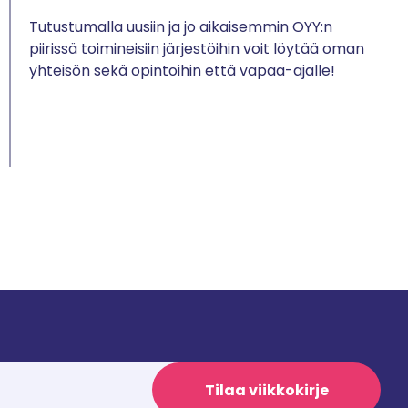
Tutustumalla uusiin ja jo aikaisemmin OYY:n
piirissä toimineisiin järjestöihin voit löytää oman
yhteisön sekä opintoihin että vapaa-ajalle!
Tilaa viikkokirje