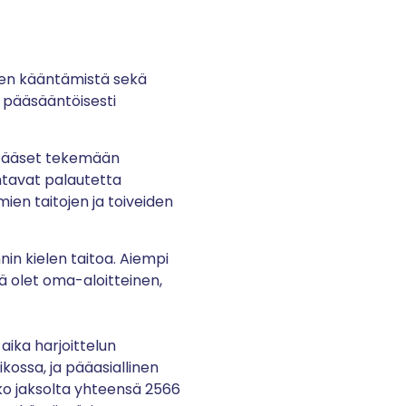
tien kääntämistä sekä
n pääsääntöisesti
. Pääset tekemään
ntavat palautetta
en taitojen ja toiveiden
in kielen taitoa. Aiempi
ä olet oma-aloitteinen,
aika harjoittelun
ikossa, ja pääasiallinen
oko jaksolta yhteensä 2566