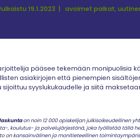
Julkaistu 19.1.2023
avoimet paikat, uutine
rjoittelija pääsee tekemään monipuolisia k
llisten asiakirjojen että pienempien sisältöje
u sijoittuu syyslukukaudelle ja siitä makseta
ilaskunta
on noin 12 000 opiskelijan julkisoikeudellinen yht
-, koulutus- ja palvelujärjestönä, joka työllistää tällä 
sto on kansainvälinen ja monitieteellinen toimintaympärist