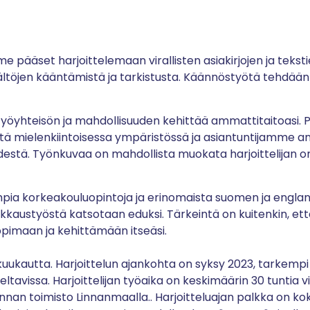
e pääset harjoittelemaan virallisten asiakirjojen ja teks
isältöjen kääntämistä ja tarkistusta. Käännöstyötä tehdää
työyhteisön ja mahdollisuuden kehittää ammattitaitoasi
ä mielenkiintoisessa ympäristössä ja asiantuntijamme a
stä. Työnkuvaa on mahdollista muokata harjoittelijan omi
pia korkeakouluopintoja ja erinomaista suomen ja englann
kaustyöstä katsotaan eduksi. Tärkeintä on kuitenkin, ett
ppimaan ja kehittämään itseäsi.
 kuukautta. Harjoittelun ajankohta on syksy 2023, tarkempi 
ltavissa. Harjoittelijan työaika on keskimäärin 30 tuntia vi
nnan toimisto Linnanmaalla.. Harjoitteluajan palkka on k