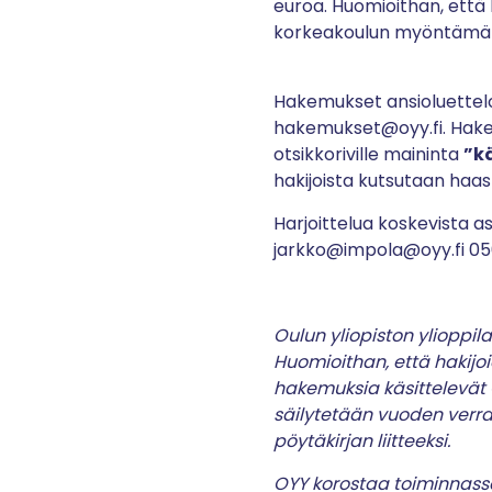
euroa. Huomioithan, että 
korkeakoulun myöntämä ha
Hakemukset ansioluettel
hakemukset@oyy.fi. Hakem
otsikkoriville maininta
”k
hakijoista kutsutaan haas
Harjoittelua koskevista as
jarkko@impola@oyy.fi 0
Oulun yliopiston ylioppila
Huomioithan, että hakijoi
hakemuksia käsittelevät O
säilytetään vuoden verran
pöytäkirjan liitteeksi.
OYY korostaa toiminnass