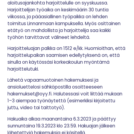
aloitusajankohta harjoittelulle on syyskuussa.
Harjoittelijan työaika on keskimäärin 30 tuntia
viikossa, ja pääasiallinen työpaikka on lehden
toimitus Linnanmaan kampuksella. Myös osittainen
etätyö on mahdollista ja harjoittelija saa kaikki
työhön tarvittavat välineet lehdeltä.
Harjoitteluajan palkka on 1512 e/kk. Huomioithan, että
harjoittelupaikan saamisen edellytyksenä on, että
sinulla on käytössäsi korkeakoulun myöntämä
harjoittelutuki.
Lähetä vapaamuotoinen hakemuksesi ja
ansioluettelosi sähköpostilla osoitteeseen
hakemukset@oyy.fi. Halutessasi voit liittää mukaan
1–3 aiempaa työnäytettä (esimerkiksi kirjoitettu
juttu, video tai taittotyö).
Hakuaika alkaa maanantaina 6.3.2023 ja päättyy
sunnuntaina 19.3.2023 klo 23.59. Hakuajan jälkeen
lähetettyjä hakemuksia ei käsitellä.