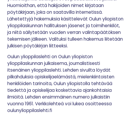
Huomioithan, että hakijoiden nimet kirjataan
pöytäkirjaan, joka on saatavilla internetissä.
Lähetettyjä hakemuksia käsittelevät Oulun yliopiston
ylioppilaskunnan hallituksen jäsenet ja toimihenkilöt,
ja niitä säilytetään vuoden verran valintapäätöksen
tekemisen jälkeen. Valituksi tulleen hakemus liitetään
julkisen pöytäkirjan liitteeksi.
Oulun ylioppilaslehti on Oulun yliopiston
ylioppilaskunnan julkaisema, journalistisesti
itsenäinen ylioppilaslehti. Lehden sivuilta löydät
pilkahduksia opiskelijaelämästä, mielenkiintoisten
henkilöiden tarinoita, Oulun yliopistolla tehtävää
tiedettä ja opiskelijaa koskettavia ajankohtaisia
ilmiöitä. Lehden ensimmäinen numero julkaistiin
vuonna 1961. Verkkolehteä voi lukea osoitteessa
oulunylioppilaslehti.fi