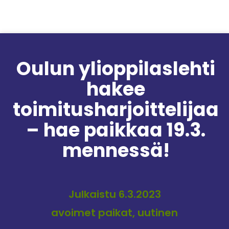
Siirry sisältöön
Oulun ylioppilaslehti
hakee
toimitusharjoittelijaa
– hae paikkaa 19.3.
mennessä!
Julkaistu 6.3.2023
avoimet paikat, uutinen