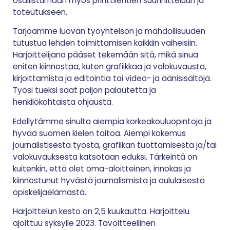
osallistumaan myös printtilehtien suunnitteluun ja
toteutukseen.
Tarjoamme luovan työyhteisön ja mahdollisuuden
tutustua lehden toimittamisen kaikkiin vaiheisiin.
Harjoittelijana pääset tekemään sitä, mikä sinua
eniten kiinnostaa, kuten grafiikkaa ja valokuvausta,
kirjoittamista ja editointia tai video- ja äänisisältöjä.
Työsi tueksi saat paljon palautetta ja
henkilökohtaista ohjausta.
Edellytämme sinulta aiempia korkeakouluopintoja ja
hyvää suomen kielen taitoa. Aiempi kokemus
journalistisesta työstä, grafiikan tuottamisesta ja/tai
valokuvauksesta katsotaan eduksi. Tärkeintä on
kuitenkin, että olet oma-aloitteinen, innokas ja
kiinnostunut hyvästä journalismista ja oululaisesta
opiskelijaelämästä.
Harjoittelun kesto on 2,5 kuukautta. Harjoittelu
ajoittuu syksylle 2023. Tavoitteellinen