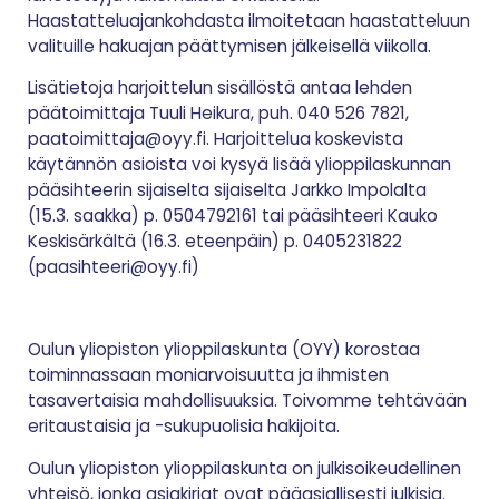
Haastatteluajankohdasta ilmoitetaan haastatteluun
valituille hakuajan päättymisen jälkeisellä viikolla.
Lisätietoja harjoittelun sisällöstä antaa lehden
päätoimittaja Tuuli Heikura, puh. 040 526 7821,
paatoimittaja@oyy.fi. Harjoittelua koskevista
käytännön asioista voi kysyä lisää ylioppilaskunnan
pääsihteerin sijaiselta sijaiselta Jarkko Impolalta
(15.3. saakka) p. 0504792161 tai pääsihteeri Kauko
Keskisärkältä (16.3. eteenpäin) p. 0405231822
(paasihteeri@oyy.fi)
Oulun yliopiston ylioppilaskunta (OYY) korostaa
toiminnassaan moniarvoisuutta ja ihmisten
tasavertaisia mahdollisuuksia. Toivomme tehtävään
eritaustaisia ja -sukupuolisia hakijoita.
Oulun yliopiston ylioppilaskunta on julkisoikeudellinen
yhteisö, jonka asiakirjat ovat pääasiallisesti julkisia.