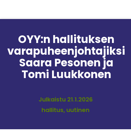
Siirry sisältöön
OYY:n hallituksen
varapuheenjohtajiksi
Saara Pesonen ja
Tomi Luukkonen
Julkaistu 21.1.2026
hallitus, uutinen