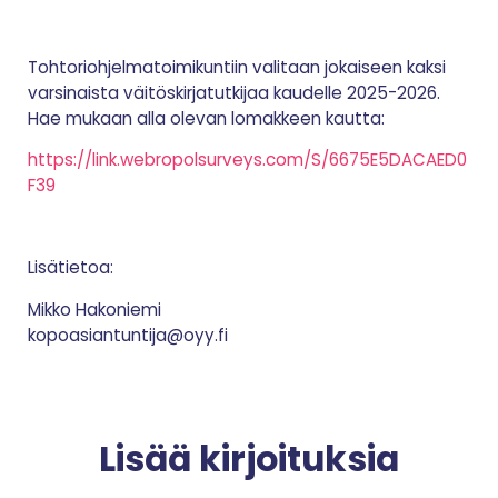
Tohtoriohjelmatoimikuntiin valitaan jokaiseen kaksi
varsinaista väitöskirjatutkijaa kaudelle 2025-2026.
Hae mukaan alla olevan lomakkeen kautta:
https://link.webropolsurveys.com/S/6675E5DACAED0
F39
Lisätietoa:
Mikko Hakoniemi
kopoasiantuntija@oyy.fi
Lisää kirjoituksia