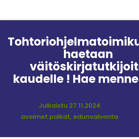
Siirry sisältöön
Tohtoriohjelmatoimiku
haetaan
väitöskirjatutkijoi
kaudelle ! Hae menne
Julkaistu 27.11.2024
avoimet paikat, edunvalvonta