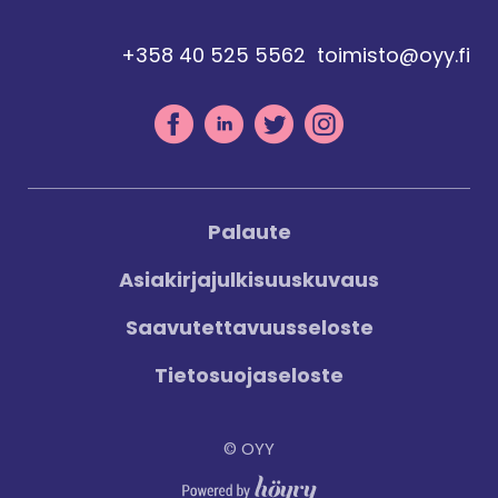
+358 40 525 5562
toimisto@oyy.fi
Palaute
Asiakirjajulkisuuskuvaus
Saavutettavuusseloste
Tietosuojaseloste
© OYY
Digi- ja mainostoimisto Höyry Rovaniemi ja Oulu