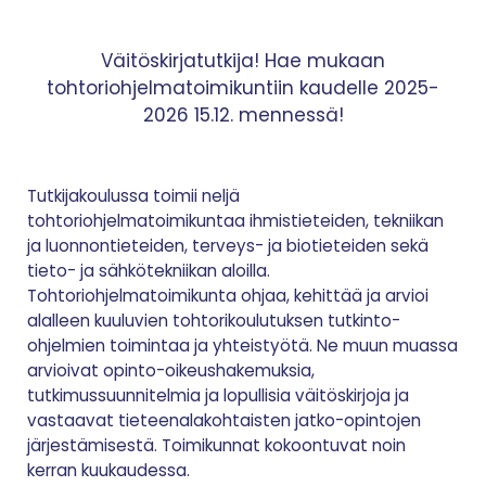
Väitöskirjatutkija! Hae mukaan
tohtoriohjelmatoimikuntiin kaudelle 2025-
2026 15.12. mennessä!
Tutkijakoulussa toimii neljä
tohtoriohjelmatoimikuntaa ihmistieteiden, tekniikan
ja luonnontieteiden, terveys- ja biotieteiden sekä
tieto- ja sähkötekniikan aloilla.
Tohtoriohjelmatoimikunta ohjaa, kehittää ja arvioi
alalleen kuuluvien tohtorikoulutuksen tutkinto-
ohjelmien toimintaa ja yhteistyötä. Ne muun muassa
arvioivat opinto-oikeushakemuksia,
tutkimussuunnitelmia ja lopullisia väitöskirjoja ja
vastaavat tieteenalakohtaisten jatko-opintojen
järjestämisestä. Toimikunnat kokoontuvat noin
kerran kuukaudessa.