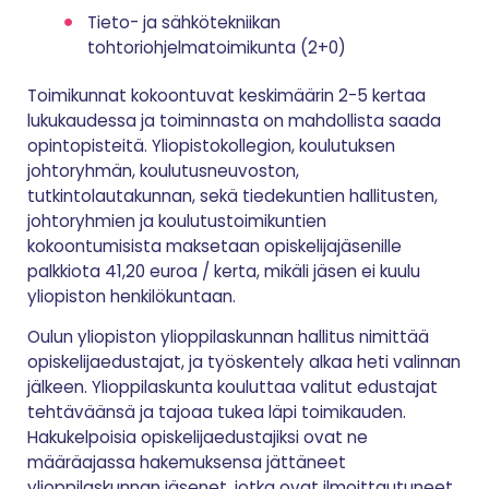
Tieto- ja sähkötekniikan
tohtoriohjelmatoimikunta (2+0)
Toimikunnat kokoontuvat keskimäärin 2-5 kertaa
lukukaudessa ja toiminnasta on mahdollista saada
opintopisteitä. Yliopistokollegion, koulutuksen
johtoryhmän, koulutusneuvoston,
tutkintolautakunnan, sekä tiedekuntien hallitusten,
johtoryhmien ja koulutustoimikuntien
kokoontumisista maksetaan opiskelijajäsenille
palkkiota 41,20 euroa / kerta, mikäli jäsen ei kuulu
yliopiston henkilökuntaan.
Oulun yliopiston ylioppilaskunnan hallitus nimittää
opiskelijaedustajat, ja työskentely alkaa heti valinnan
jälkeen. Ylioppilaskunta kouluttaa valitut edustajat
tehtäväänsä ja tajoaa tukea läpi toimikauden.
Hakukelpoisia opiskelijaedustajiksi ovat ne
määräajassa hakemuksensa jättäneet
ylioppilaskunnan jäsenet, jotka ovat ilmoittautuneet