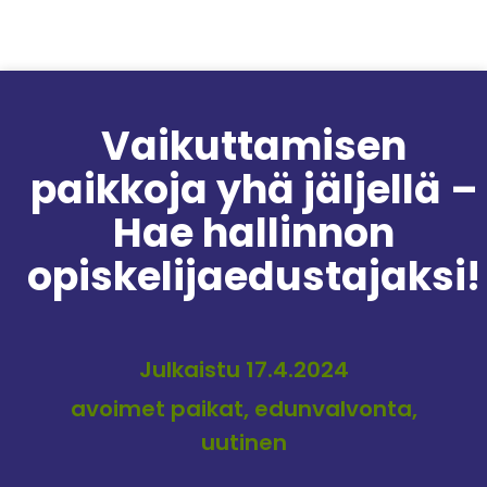
Siirry sisältöön
Vaikuttamisen
paikkoja yhä jäljellä –
Hae hallinnon
opiskelijaedustajaksi!
Julkaistu 17.4.2024
avoimet paikat, edunvalvonta,
uutinen