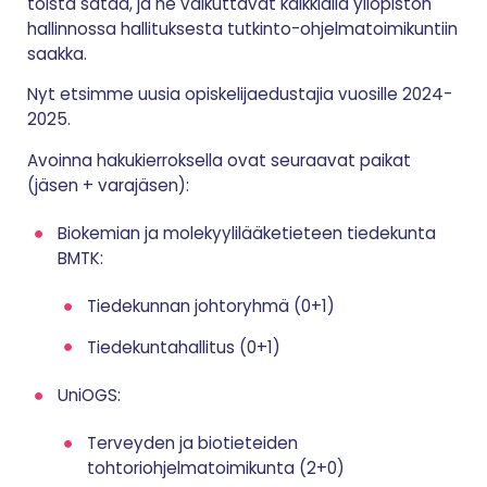
toista sataa, ja he vaikuttavat kaikkialla yliopiston
hallinnossa hallituksesta tutkinto-ohjelmatoimikuntiin
saakka.
Nyt etsimme uusia opiskelijaedustajia vuosille 2024-
2025.
Avoinna hakukierroksella ovat seuraavat paikat
(jäsen + varajäsen):
Biokemian ja molekyylilääketieteen tiedekunta
BMTK:
Tiedekunnan johtoryhmä (0+1)
Tiedekuntahallitus (0+1)
UniOGS:
Terveyden ja biotieteiden
tohtoriohjelmatoimikunta (2+0)