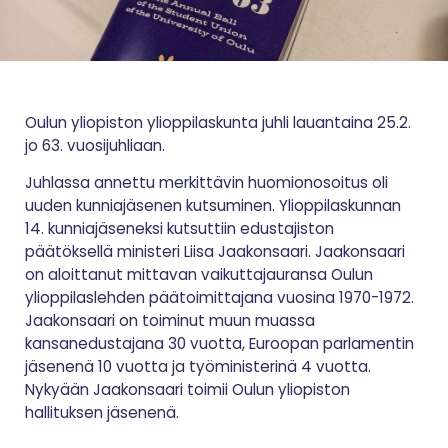
Oulun yliopiston ylioppilaskunta juhli lauantaina 25.2.
jo 63. vuosijuhliaan.
Juhlassa annettu merkittävin huomionosoitus oli
uuden kunniajäsenen kutsuminen. Ylioppilaskunnan
14. kunniajäseneksi kutsuttiin edustajiston
päätöksellä ministeri Liisa Jaakonsaari. Jaakonsaari
on aloittanut mittavan vaikuttajauransa Oulun
ylioppilaslehden päätoimittajana vuosina 1970-1972.
Jaakonsaari on toiminut muun muassa
kansanedustajana 30 vuotta, Euroopan parlamentin
jäsenenä 10 vuotta ja työministerinä 4 vuotta.
Nykyään Jaakonsaari toimii Oulun yliopiston
hallituksen jäsenenä.