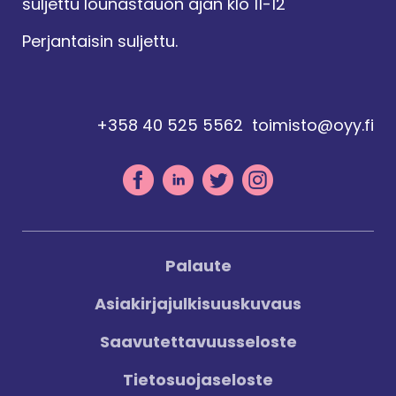
suljettu lounastauon ajan klo 11-12
Perjantaisin suljettu.
+358 40 525 5562
toimisto@oyy.fi
Palaute
Asiakirjajulkisuuskuvaus
Saavutettavuusseloste
Tietosuojaseloste