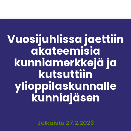
Siirry sisältöön
Vuosijuhlissa jaettiin
akateemisia
kunniamerkkejä ja
kutsuttiin
ylioppilaskunnalle
kunniajäsen
Julkaistu 27.2.2023