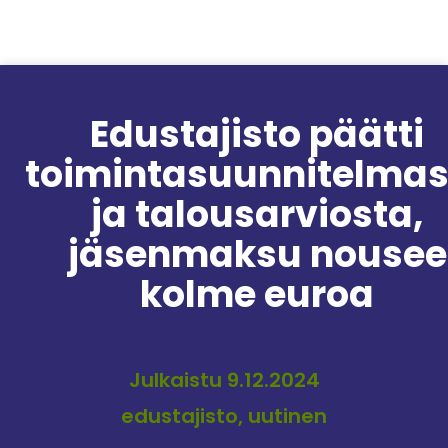
Siirry sisältöön
Edustajisto päätti
toimintasuunnitelmas
ja talousarviosta,
jäsenmaksu nousee
kolme euroa
Julkaistu 9.12.2024
edustajisto, uutinen