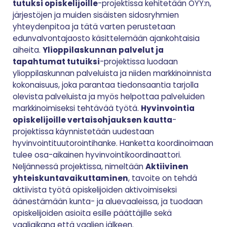
tutuksi opiskelijoille
-projektissa kehitetään OYY:n,
järjestöjen ja muiden sisäisten sidosryhmien
yhteydenpitoa ja tätä varten perustetaan
edunvalvontajaosto käsittelemään ajankohtaisia
aiheita.
Ylioppilaskunnan palvelut ja
tapahtumat tutuiksi
-projektissa luodaan
ylioppilaskunnan palveluista ja niiden markkinoinnista
kokonaisuus, joka parantaa tiedonsaantia tarjolla
olevista palveluista ja myös helpottaa palveluiden
markkinoimiseksi tehtävää työtä.
Hyvinvointia
opiskelijoille vertaisohjauksen kautta
-
projektissa käynnistetään uudestaan
hyvinvointituutorointihanke. Hanketta koordinoimaan
tulee osa-aikainen hyvinvointikoordinaattori.
Neljännessä projektissa, nimeltään
Aktiivinen
yhteiskuntavaikuttaminen
, tavoite on tehdä
aktiivista työtä opiskelijoiden aktivoimiseksi
äänestämään kunta- ja aluevaaleissa, ja tuodaan
opiskelijoiden asioita esille päättäjille sekä
vaaliaikana että vaalien jälkeen.