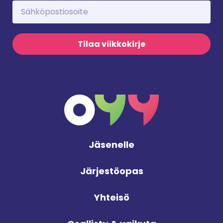
Tilaa viikkokirje
Jäsenelle
Järjestöopas
Yhteisö