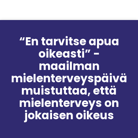
Siirry sisältöön
“En tarvitse apua
oikeasti” -
maailman
mielenterveyspäivä
muistuttaa, että
mielenterveys on
jokaisen oikeus