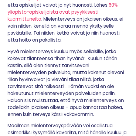
että opiskelijat voivat jo nyt huonosti. Lähes
60%
yliopisto-opiskelijoista ovat psyykkisesti
kuormittuneita
. Mielenterveys on jokaisen oikeus, ei
vain niiden, kenellä on varaa mennä yksityiselle
psykiatrille. Tai niiden, ketkä voivat jo niin huonosti,
että hoito on pakollista.
Hyvä mielenterveys kuuluu myös sellaisille, jotka
kokevat tilanteensa “ihan hyvänä”. Kuulun tähän
kastiin, sillä olen tiennyt tarvitsevani
mielenterveyden palveluita, mutta kokenut olevani
“liian hyvinvoiva” ja vieväni tilaa niiltä, jotka
tarvitsevat sitä “oikeasti”. Tämän vuoksi en ole
hakeutunut mielenterveyden palveluiden pariin.
Haluan siis muistuttaa, että hyvä mielenterveys on
todellakin jokaisen oikeus – apua kannattaa hakea,
ennen kuin terveys kärsii vakavammin.
Maailman mielenterveyspäivään voi osallistua
esimerkiksi kysymällä kaverilta, mitä hänelle kuuluu ja