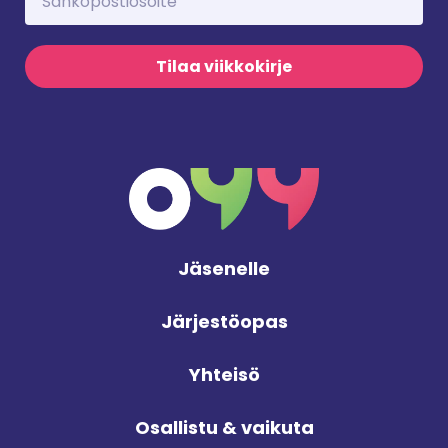
Tilaa viikkokirje
Jäsenelle
Järjestöopas
Yhteisö
Osallistu & vaikuta