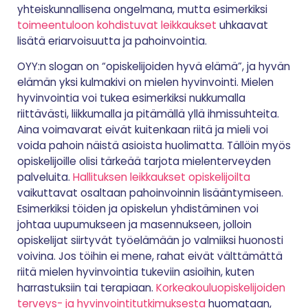
yhteiskunnallisena ongelmana, mutta esimerkiksi
toimeentuloon kohdistuvat leikkaukset
uhkaavat
lisätä eriarvoisuutta ja pahoinvointia.
OYY:n slogan on “opiskelijoiden hyvä elämä”, ja hyvän
elämän yksi kulmakivi on mielen hyvinvointi. Mielen
hyvinvointia voi tukea esimerkiksi nukkumalla
riittävästi, liikkumalla ja pitämällä yllä ihmissuhteita.
Aina voimavarat eivät kuitenkaan riitä ja mieli voi
voida pahoin näistä asioista huolimatta. Tällöin myös
opiskelijoille olisi tärkeää tarjota mielenterveyden
palveluita.
Hallituksen leikkaukset opiskelijoilta
vaikuttavat osaltaan pahoinvoinnin lisääntymiseen.
Esimerkiksi töiden ja opiskelun yhdistäminen voi
johtaa uupumukseen ja masennukseen, jolloin
opiskelijat siirtyvät työelämään jo valmiiksi huonosti
voivina. Jos töihin ei mene, rahat eivät välttämättä
riitä mielen hyvinvointia tukeviin asioihin, kuten
harrastuksiin tai terapiaan.
Korkeakouluopiskelijoiden
terveys- ja hyvinvointitutkimuksesta
huomataan,