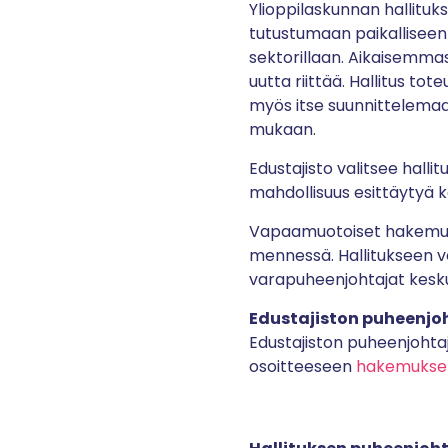
Ylioppilaskunnan hallitu
tutustumaan paikalliseen 
sektorillaan. Aikaisemmas
uutta riittää. Hallitus 
myös itse suunnittelemaan
mukaan.
Edustajisto valitsee halli
mahdollisuus esittäytyä 
Vapaamuotoiset hakemuk
mennessä. Hallitukseen v
varapuheenjohtajat kesk
Edustajiston puheenjo
Edustajiston puheenjohta
osoitteeseen
hakemukset