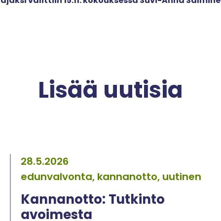
jaksi valittiin 15.11. kokouksessa Suvi-Anna Salmine
Lisää uutisia
28.5.2026
edunvalvonta, kannanotto, uutinen
Kannanotto: Tutkinto
avoimesta