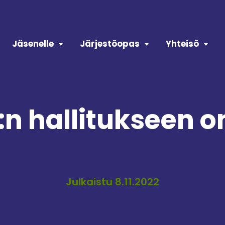
Jäsenelle
Järjestöopas
Yhteisö
n hallitukseen on
Julkaistu 8.11.2022