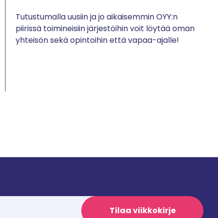
Tutustumalla uusiin ja jo aikaisemmin OYY:n
piirissä toimineisiin järjestöihin voit löytää oman
yhteisön sekä opintoihin että vapaa-ajalle!
Tilaa viikkokirje