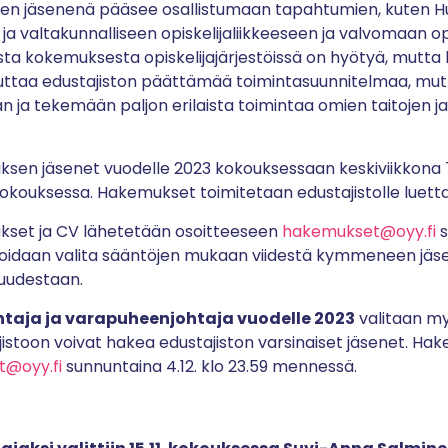
ksen jäsenenä pääsee osallistumaan tapahtumien, kuten 
ja valtakunnalliseen opiskelijaliikkeeseen ja valvomaan op
ta kokemuksesta opiskelijajärjestöissä on hyötyä, mutta k
toteuttaa edustajiston päättämää toimintasuunnitelmaa, m
 ja tekemään paljon erilaista toimintaa omien taitojen j
tuksen jäsenet vuodelle 2023 kokouksessaan keskiviikkona 7.
kokouksessa. Hakemukset toimitetaan edustajistolle luett
set ja CV lähetetään osoitteeseen
hakemukset@oyy.fi
s
oidaan valita sääntöjen mukaan viidestä kymmeneen jäsent
uudestaan.
htaja ja varapuheenjohtaja vuodelle 2023
valitaan my
jistoon voivat hakea edustajiston varsinaiset jäsenet. H
@oyy.fi
sunnuntaina 4.12. klo 23.59 mennessä.