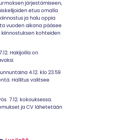
Hurmoksen järjestämiseen,
iskelijoiden etua omalla
iinnostus ja halu oppia
utta vuoden aikana pääsee
a kiinnostuksen kohteiden
12. Hakijoilla on
avaksi.
unnuntaina 4.12. klo 23.59
ä. Hallitus valitsee
ös 7.12. kokouksessa.
akemukse
t ja CV lähetetään