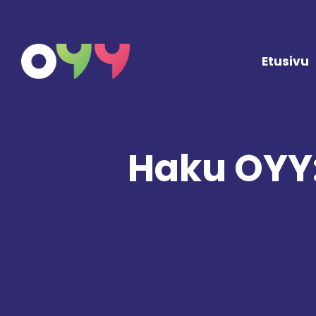
Siirry sisältöön
Etusivu
Haku OYY: