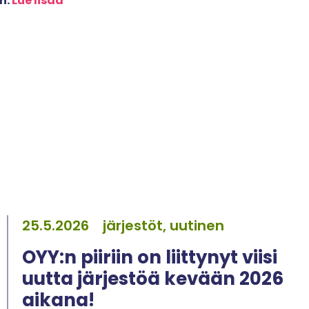
n.
Lue lisää
25.5.2026
järjestöt, uutinen
OYY:n piiriin on liittynyt viisi
uutta järjestöä kevään 2026
aikana!