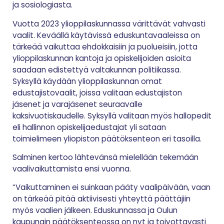
ja sosiologiasta.
Vuotta 2023 ylioppilaskunnassa värittävät vahvasti
vaalit. Keväällä käytävissä eduskuntavaaleissa on
tärkeää vaikuttaa ehdokkaisiin ja puolueisiin, jotta
ylioppilaskunnan kantoja ja opiskelijoiden asioita
saadaan edistettyä valtakunnan politiikassa.
Syksyllä käydään ylioppilaskunnan omat
edustajistovaalit, joissa valitaan edustajiston
jäsenet ja varajäsenet seuraavalle
kaksivuotiskaudelle. Syksyllä valitaan myös hallopedit
eli hallinnon opiskelijaedustajat yli sataan
toimielimeen yliopiston päätöksenteon eri tasoilla.
Salminen kertoo lähtevänsä mielellään tekemään
vaalivaikuttamista ensi vuonna.
“Vaikuttaminen ei suinkaan pääty vaalipäivään, vaan
on tärkeää pitää aktiivisesti yhteyttä päättäjiin
myös vaalien jälkeen. Eduskunnassa ja Oulun
kaupungin päätöksenteossa on nyt ja toivottavasti