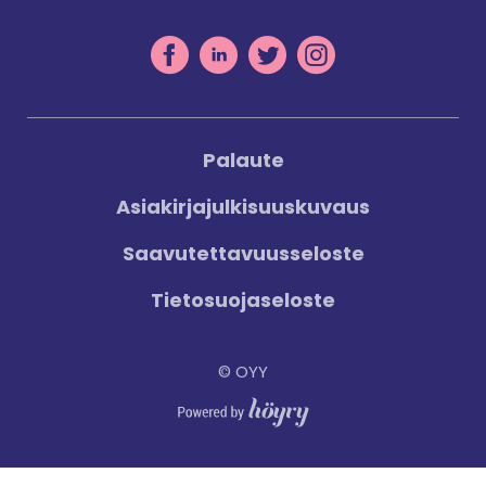
Palaute
Asiakirjajulkisuuskuvaus
Saavutettavuusseloste
Tietosuojaseloste
© OYY
Digi- ja mainostoimisto Höyry Rovaniemi ja Oulu