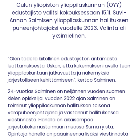
Oulun yliopiston ylioppilaskunnan (OYY)
edustajisto valitsi kokouksessaan 15.11. Suvi-
Annan Salmisen ylioppilaskunnan hallituksen
puheenjohtajaksi vuodelle 2023. Valinta oli
yksimielinen.
“Olen todella kiitollinen edustajiston antamasta
luottamuksesta. Uskon, että kokemukseni avulla tuon
ylioppilaskuntaan jatkuvuutta ja näkemyksiä
järjestölliseen kehittämiseen”, kertoo Salminen.
24-vuotias Salminen on neljännen vuoden suomen
kielen opiskelija. Vuoden 2022 ajan Salminen on
toiminut ylioppilaskunnan hallituksen toisena
varapuheenjohtajana ja vastannut hallituksessa
viestinnästä. Hänellä on aikaisempaa
järjestökokemusta muun muassa Suma ry:stä.
Opintoja hänellä on pääaineensa lisäksi viestinnästä