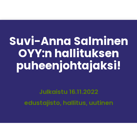
Siirry sisältöön
Suvi-Anna Salminen
OYY:n hallituksen
puheenjohtajaksi!
Julkaistu 16.11.2022
edustajisto, hallitus, uutinen