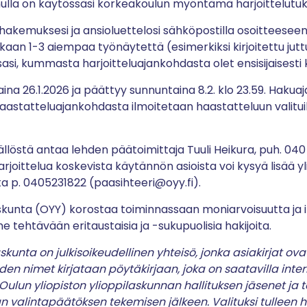
nulla on käytössäsi korkeakoulun myöntämä harjoittelutuki
kemuksesi ja ansioluettelosi sähköpostilla osoitteesee
ukaan 1-3 aiempaa työnäytettä (esimerkiksi kirjoitettu juttu
i, kummasta harjoitteluajankohdasta olet ensisijaisesti k
a 26.1.2026 ja päättyy sunnuntaina 8.2. klo 23.59.
Hakuaja
Haastatteluajankohdasta ilmoitetaan haastatteluun valitu
isällöstä antaa lehden päätoimittaja Tuuli Heikura, puh. 040
arjoittelua koskevista käytännön asioista voi kysyä lisää 
ta p. 0405231822 (
paasihteeri@oyy.fi
).
askunta (OYY) korostaa toiminnassaan moniarvoisuutta ja 
 tehtävään eritaustaisia ja -sukupuolisia hakijoita.
skunta on julkisoikeudellinen yhteisö, jonka asiakirjat ovat 
den nimet kirjataan pöytäkirjaan, joka on saatavilla inter
ulun yliopiston ylioppilaskunnan hallituksen jäsenet ja toi
n valintapäätöksen tekemisen jälkeen. Valituksi tulleen 