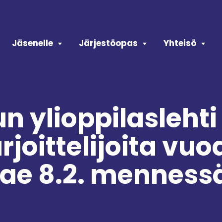
Jäsenelle
Järjestöopas
Yhteisö
n ylioppilaslehti 
joittelijoita vuo
ae 8.2. menness