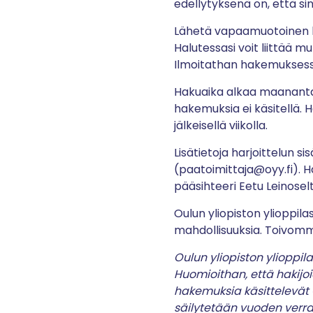
edellytyksenä on, että si
Lähetä vapaamuotoinen ha
Halutessasi voit liittää m
Ilmoitathan hakemuksessas
Hakuaika alkaa maanantain
hakemuksia ei käsitellä. 
jälkeisellä viikolla.
Lisätietoja harjoittelun s
(paatoimittaja@oyy.fi). H
pääsihteeri Eetu Leinosel
Oulun yliopiston ylioppil
mahdollisuuksia. Toivomme
Oulun yliopiston ylioppila
Huomioithan, että hakijoi
hakemuksia käsittelevät O
säilytetään vuoden verra