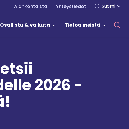
Suomi
Ajankohtaista
Yhteystiedot
Osallistu & vaikuta
Tietoa meistä
etsii
delle 2026 -
ä!