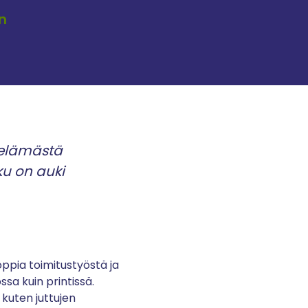
n
jaelämästä
ku on auki
 oppia toimitustyöstä ja
sa kuin printissä.
 kuten juttujen