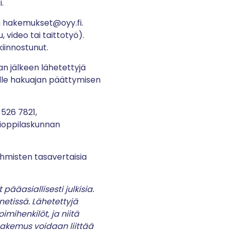
.
n hakemukset@oyy.fi.
, video tai taittotyö).
iinnostunut.
n jälkeen lähetettyjä
ille hakuajan päättymisen
 526 7821,
ylioppilaskunnan
ihmisten tasavertaisia
pääasiallisesti julkisia.
netissä. Lähetettyjä
mihenkilöt, ja niitä
hakemus voidaan liittää