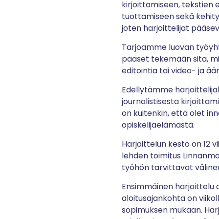
kirjoittamiseen, tekstien 
tuottamiseen sekä kehity
joten harjoittelijat pääs
Tarjoamme luovan työyhtei
pääset tekemään sitä, mikä
editointia tai video- ja ää
Edellytämme harjoittelij
journalistisesta kirjoitta
on kuitenkin, että olet in
opiskelijaelämästä.
Harjoittelun kesto on 12 v
lehden toimitus Linnanmaa
työhön tarvittavat väline
Ensimmäinen harjoittelu a
aloitusajankohta on
viiko
sopimuksen mukaan. Harjo