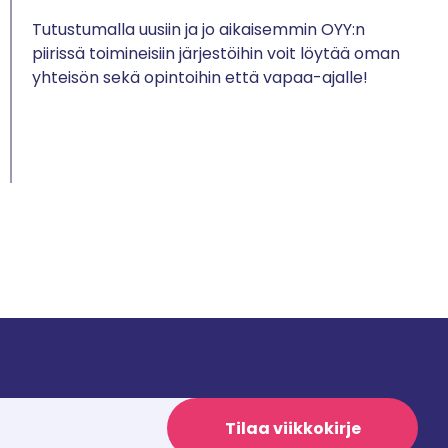
Tutustumalla uusiin ja jo aikaisemmin OYY:n
piirissä toimineisiin järjestöihin voit löytää oman
yhteisön sekä opintoihin että vapaa-ajalle!
Tilaa viikkokirje