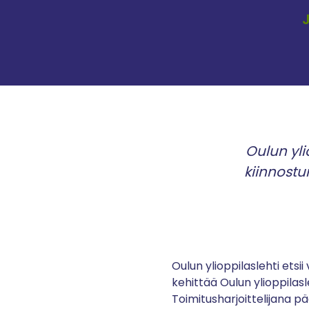
J
Oulun yli
kiinnostu
Oulun ylioppilaslehti etsi
kehittää Oulun ylioppilas
Toimitusharjoittelijana pä