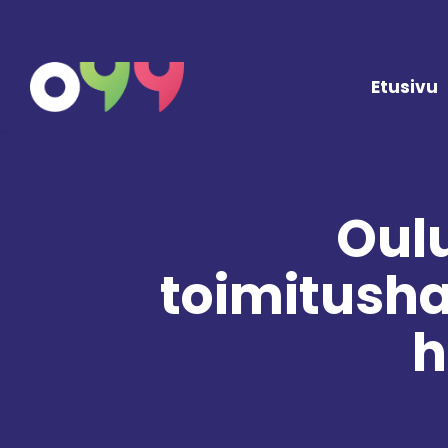
Siirry sisältöön
Etusivu
Oulu
toimitushar
h