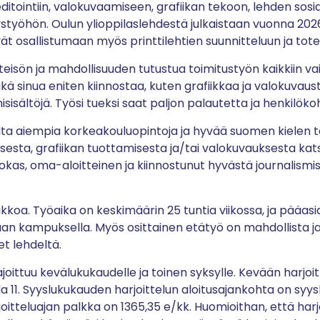
editointiin, valokuvaamiseen, grafiikan tekoon, lehden sosi
styöhön. Oulun ylioppilaslehdestä julkaistaan vuonna 2026
evät osallistumaan myös printtilehtien suunnitteluun ja tot
sön ja mahdollisuuden tutustua toimitustyön kaikkiin vaihe
 sinua eniten kiinnostaa, kuten grafiikkaa ja valokuvausta
nisisältöjä. Työsi tueksi saat paljon palautetta ja henkilöko
alta aiempia korkeakouluopintoja ja hyvää suomen kielen 
misesta, grafiikan tuottamisesta ja/tai valokuvauksesta ka
nokas, oma-aloitteinen ja kiinnostunut hyvästä journalismis
iikkoa. Työaika on keskimäärin 25 tuntia viikossa, ja pääas
n kampuksella. Myös osittainen etätyö on mahdollista ja h
et lehdeltä.
joittuu kevälukukaudelle ja toinen syksylle. Kevään harjoit
lla 11. Syyslukukauden harjoittelun aloitusajankohta on syysk
itteluajan palkka on 1365,35 e/kk. Huomioithan, että har