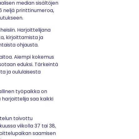
aalisen median sisältöjen
 neljä printtinumeroa,
eutukseen.
isiin. Harjoittelijana
, kirjoittamista ja
htaista ohjausta.
taitoa. Aiempi kokemus
tsotaan eduksi. Tärkeintä
ta ja oululaisesta
iallinen työpaikka on
arjoittelija saa kaikki
telun toivottu
uussa viikolla 37 tai 38,
joittelupaikan saamisen