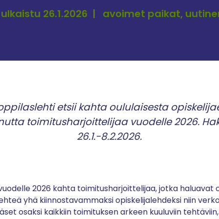
ulkaistu 26.1.2026
avoimet paikat, uutine
oppilaslehti etsii kahta oululaisesta opiskeli
nutta toimitusharjoittelijaa vuodelle 2026. Ha
26.1.-8.2.2026.
i vuodelle 2026 kahta toimitusharjoittelijaa, jotka haluavat
lehteä yhä kiinnostavammaksi opiskelijalehdeksi niin verkos
äset osaksi kaikkiin toimituksen arkeen kuuluviin tehtäviin,