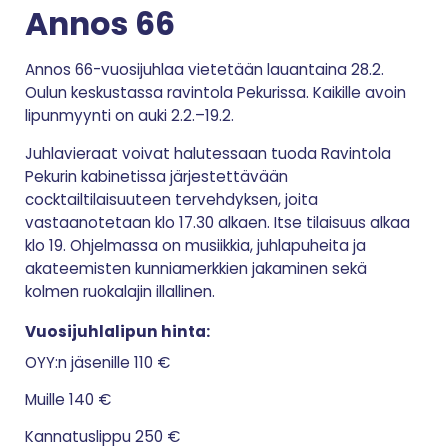
Annos 66
Annos 66-vuosijuhlaa vietetään lauantaina 28.2.
Oulun keskustassa ravintola Pekurissa. Kaikille avoin
lipunmyynti on auki 2.2.–19.2.
Juhlavieraat voivat halutessaan tuoda Ravintola
Pekurin kabinetissa järjestettävään
cocktailtilaisuuteen tervehdyksen, joita
vastaanotetaan klo 17.30 alkaen. Itse tilaisuus alkaa
klo 19. Ohjelmassa on musiikkia, juhlapuheita ja
akateemisten kunniamerkkien jakaminen sekä
kolmen ruokalajin illallinen.
Vuosijuhlalipun hinta:
OYY:n jäsenille 110 €
Muille 140 €
Kannatuslippu 250 €