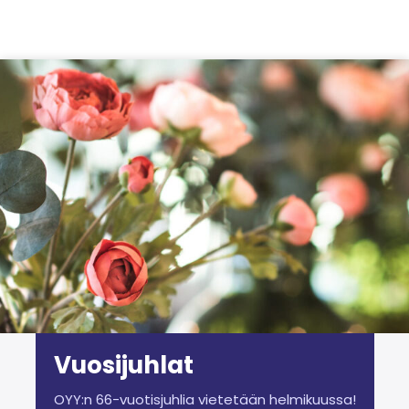
Siirry sisältöön
Vuosijuhlat
OYY:n 66-vuotisjuhlia vietetään helmikuussa!