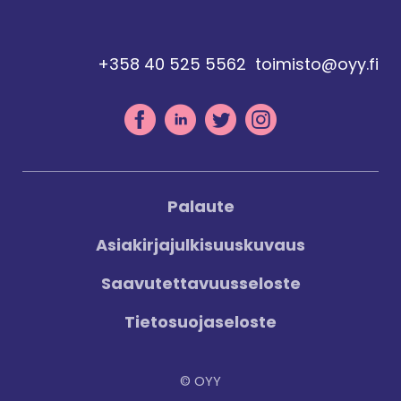
+358 40 525 5562
toimisto@oyy.fi
Palaute
Asiakirjajulkisuuskuvaus
Saavutettavuusseloste
Tietosuojaseloste
© OYY
Digi- ja mainostoimisto Höyry Rovaniemi ja Oulu