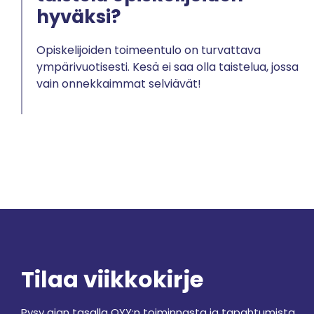
hyväksi?
Opiskelijoiden toimeentulo on turvattava
ympärivuotisesti. Kesä ei saa olla taistelua, jossa
vain onnekkaimmat selviävät!
Tilaa viikkokirje
Pysy ajan tasalla OYY:n toiminnasta ja tapahtumista