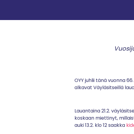
Vuosij
OYY juhlii tänä vuonna 66.
alkavat Väyläsitseillä lau
Lauantaina 21.2. väyläsits
koskaan miettinyt, millais
auki 13.2. klo 12 saakka
kid