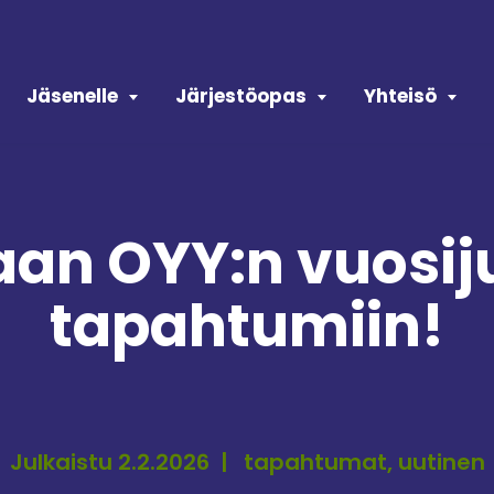
Jäsenelle
Järjestöopas
Yhteisö
an OYY:n vuosij
tapahtumiin!
Julkaistu 2.2.2026
tapahtumat, uutinen