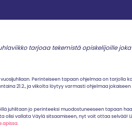
uhlaviikko tarjoaa tekemistä opiskelijoille joka
 vuosijuhliaan. Perinteiseen tapaan ohjelmaa on tarjolla ko
antaina 21.2., ja viikolta löytyy varmasti ohjelmaa jokaisee
eillä juhlitaan jo perinteeksi muodostuneeseen tapaan haala
ta olisi vallata Väylä sitsaamiseen, nyt voit ottaa selvää! L
e.apissa.