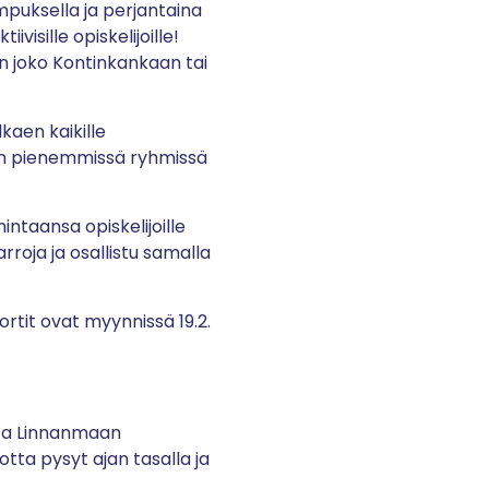
ampuksella ja perjantaina
isille opiskelijoille!
n joko Kontinkankaan tai
kaen kaikille
lään pienemmissä ryhmissä
intaansa opiskelijoille
rroja ja osallistu samalla
kortit ovat myynnissä 19.2.
sta Linnanmaan
otta pysyt ajan tasalla ja