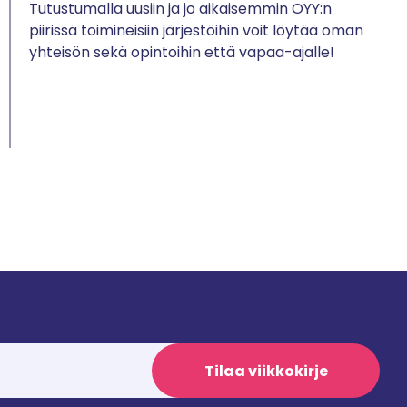
Tutustumalla uusiin ja jo aikaisemmin OYY:n
piirissä toimineisiin järjestöihin voit löytää oman
yhteisön sekä opintoihin että vapaa-ajalle!
Tilaa viikkokirje