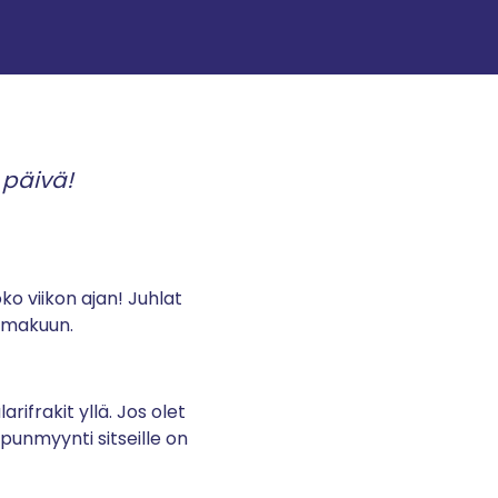
 päivä!
ko viikon ajan! Juhlat
n makuun.
rifrakit yllä. Jos olet
ipunmyynti sitseille on