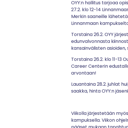
OYY:n hallitus tarjoaa opi
27.2. klo 12-14 Linnanmaan
Merkin saaneille lähetet
Linnanmaan kampukselt
Torstaina 26.2. OYY järje
edunvalvonnasta kiinnostu
kansainvälisten asioiden, s
Torstaina 26.2. klo 11-13 
Career Centerin edustalla
arvontaan!
Lauantaina 28.2. juhlat hui
saakka, hinta OYY:n jäseni
Viikolla järjestetään my
kampuksella. Viikon ohjelm
pääset mukaan tapahtum