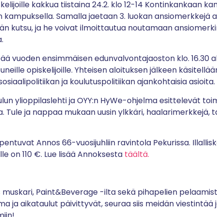
skelijoille kakkua tiistaina 24.2. klo 12-14 Kontinkankaan k
 kampuksella. Samalla jaetaan 3. luokan ansiomerkkejä aktiiv
ään kutsu, ja he voivat ilmoittautua noutamaan ansiomerki
a.
stää vuoden ensimmäisen edunvalvontajaoston klo. 16.30 al
neille opiskelijoille. Yhteisen aloituksen jälkeen käsitel
osiaalipolitiikan ja koulutuspolitiikan ajankohtaisia asioita.
Oulun ylioppilaslehti ja OYY:n HyWe-ohjelma esittelevät toim
. Tule ja nappaa mukaan uusin ylkkäri, haalarimerkkejä, ta
pentuvat Annos 66-vuosijuhliin ravintola Pekurissa. Illallis
lle on 110 €. Lue lisää Annoksesta
täältä.
ös muskari, Paint&Beverage -ilta sekä pihapelien pelaami
a ja aikataulut päivittyvät, seuraa siis meidän viestintää j
iin!